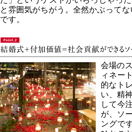
た」というゲストがいらっしゃった
と雰囲気がちがう。全然かぶってな
です。
会場の
ィネー
的なト
い、精
して今
が、ソ
ングで