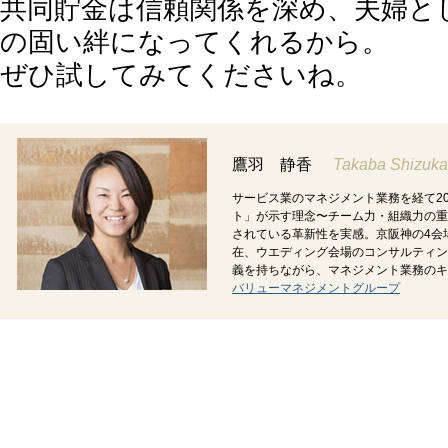
共同貯金は信頼関係を深め、夫婦と
の固い絆になってくれるから。
ぜひ試してみてくださいね。
鷹羽 静香
Takaba Shizuka
サービス業のマネジメント業務を経て2
ト」が示す理念〜チーム力・組織力の重
されている革新性を実感。京阪神の4会
在、ウエディング会場のコンサルティン
義を持ちながら、マネジメント業務のキ
バリューマネジメントグループ