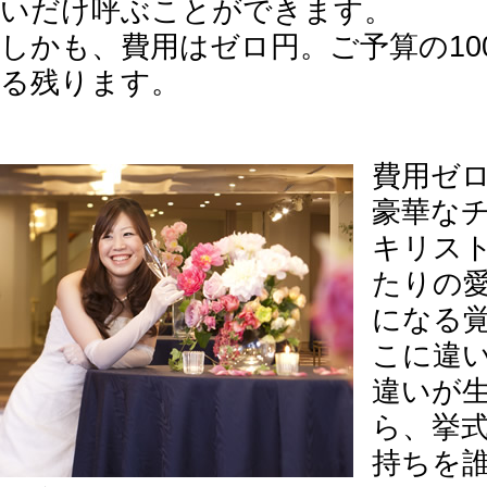
いだけ呼ぶことができます。
しかも、費用はゼロ円。ご予算の10
る残ります。
費用ゼ
豪華な
キリス
たりの
になる
こに違
違いが
ら、挙
持ちを