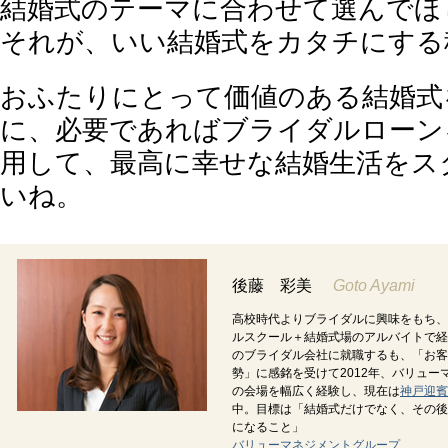
結婚式のテーマに合わせて選んでほ
それが、いい結婚式をカタチにする
おふたりにとって価値のある結婚式
に、必要であればブライダルローン
用して、最高に幸せな結婚生活をス
いね。
後藤 彩美
Goto Ayami
高校時代よりブライダルに興味をもち、
ルスクール＋結婚式場のアルバイトで経
のブライダル会社に就職するも、「お客
勢」に感銘を受けて2012年、バリュ
の会場を幅広く経験し、現在は
神戸迎賓
中。目標は「結婚式だけでなく、その後
になること」
バリューマネジメントグループ