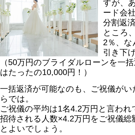
すが、
ード会社
分割返済
ところ
2％、な
引き下
（50万円のブライダルローンを一
はたったの10,000円！）
一括返済が可能なのも、ご祝儀がい
らでは。
ご祝儀の平均は1名4.2万円と言わ
招待される人数×4.2万円をご祝儀
とよいでしょう。