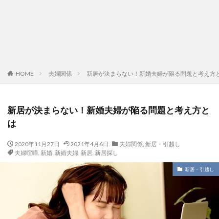
HOME
夫婦関係
新居が決まらない！新婚夫婦が陥る問題と考え方
新居が決まらない！新婚夫婦が陥る問題と考え方と
は
2020年11月27日
2021年4月6日
夫婦関係
,
新居・引越し
夫婦喧嘩
,
新婚
,
新婚夫婦
,
新居
,
新居探し
新居・引越し