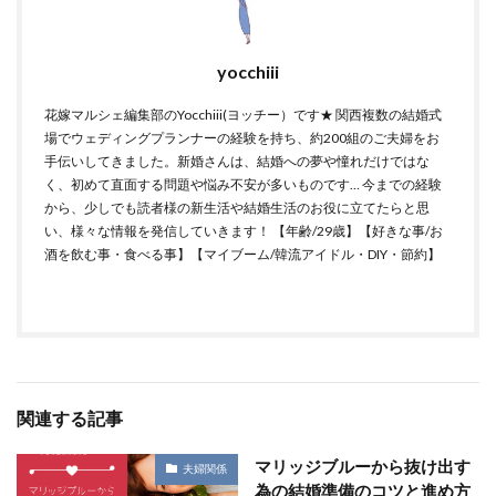
yocchiii
花嫁マルシェ編集部のYocchiii(ヨッチー）です★ 関西複数の結婚式
場でウェディングプランナーの経験を持ち、約200組のご夫婦をお
手伝いしてきました。新婚さんは、結婚への夢や憧れだけではな
く、初めて直面する問題や悩み不安が多いものです… 今までの経験
から、少しでも読者様の新生活や結婚生活のお役に立てたらと思
い、様々な情報を発信していきます！ 【年齢/29歳】【好きな事/お
酒を飲む事・食べる事】【マイブーム/韓流アイドル・DIY・節約】
関連する記事
マリッジブルーから抜け出す
夫婦関係
為の結婚準備のコツと進め方