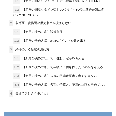
1.1
【新居の間取りタイプ①】若い新婚夫婦に多い＜1LDK＞
1.2
【新居の間取りタイプ②】20代後半～30代の新婚夫婦に多
い＜2DK・2LDK＞
2
条件面・設備面の優先順位が決まらない
2.1
【新居の決め方①】設備条件
2.2
【新居の決め方②】5つのポイントを書き出す
3
納得のいく新居の決め方
3.1
【新居の決め方③】何年住む予定かを考える
3.2
【新居の決め方④】何年後に子供を作りたいのかを考える
3.3
【新居の決め方⑤】未来の不確定要素を考えすぎない
3.4
【新居の決め方⑥】希望の予算と、予算の上限を決めておく
4
夫婦で話し合う事が大切